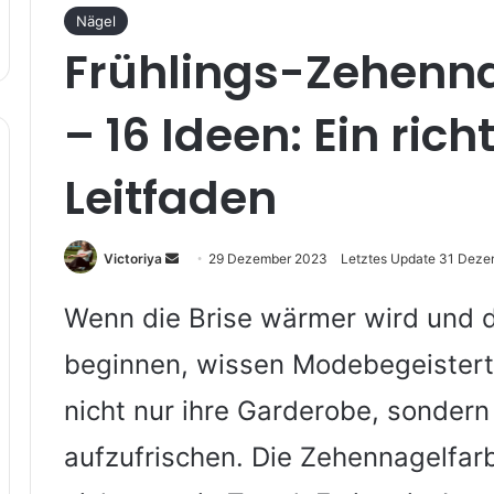
Nägel
Frühlings-Zehenna
– 16 Ideen: Ein ri
Leitfaden
Sende
Victoriya
29 Dezember 2023
Letztes Update 31 Dez
uns
eine
Wenn die Brise wärmer wird und 
E-
beginnen, wissen Modebegeisterte,
Mail
nicht nur ihre Garderobe, sondern
aufzufrischen. Die Zehennagelfarb