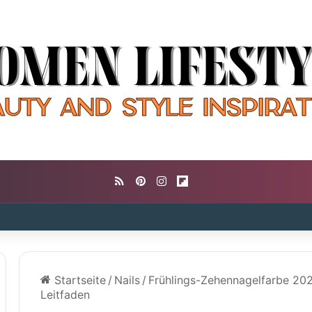
RSS
Pinterest
Instagram
Flipboard
Startseite
/
Nails
/
Frühlings-Zehennagelfarbe 202
Leitfaden