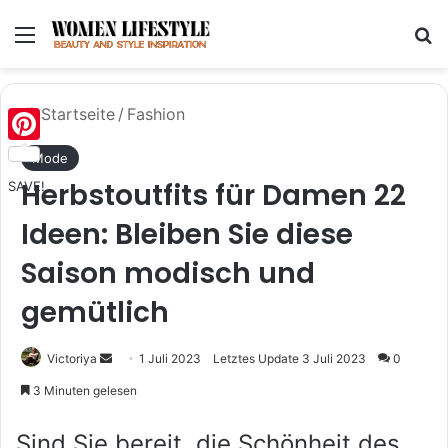
Menü
S
Startseite
/
Fashion
Pinterest
Mode
Herbstoutfits für Damen 22
SAVE!
Ideen: Bleiben Sie diese
Saison modisch und
gemütlich
Sende
Victoriya
1 Juli 2023
Letztes Update 3 Juli 2023
0
uns
3 Minuten gelesen
eine
E-
Sind Sie bereit, die Schönheit des