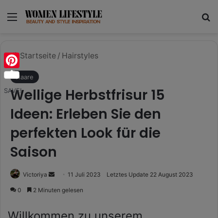
Menü
S
Startseite
/
Hairstyles
Pinterest
Haare
Wellige Herbstfrisur 15
SAVE!
Ideen: Erleben Sie den
perfekten Look für die
Saison
Sende
Victoriya
11 Juli 2023
Letztes Update 22 August 2023
uns
0
2 Minuten gelesen
eine
E-
Willkommen zu unserem