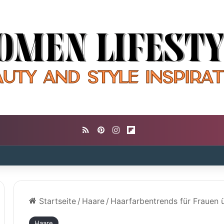
RSS
Pinterest
Instagram
Flipboard
Startseite
/
Haare
/
Haarfarbentrends für Frauen 
Haare