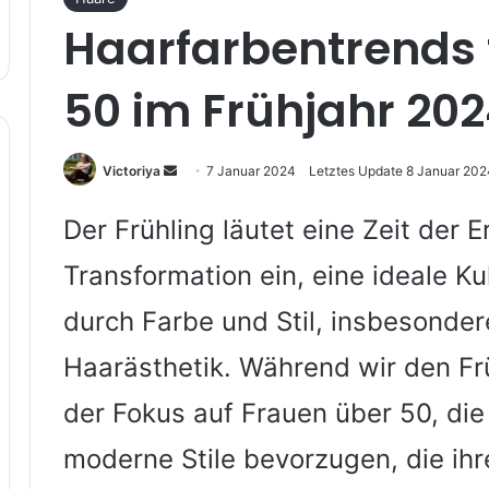
Haarfarbentrends 
50 im Frühjahr 202
Sende
Victoriya
7 Januar 2024
Letztes Update 8 Januar 202
uns
eine
Der Frühling läutet eine Zeit der
E-
Transformation ein, eine ideale K
Mail
durch Farbe und Stil, insbesonder
Haarästhetik. Während wir den Fr
der Fokus auf Frauen über 50, di
moderne Stile bevorzugen, die ihre